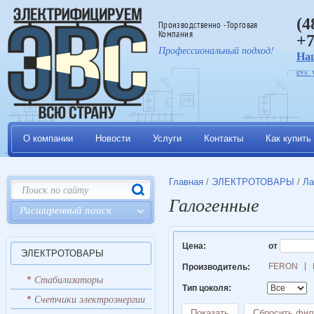
(4
Производственно -Торговая
Компания
+7
Профессиональный подход!
На
evs_
О компании
Новости
Услуги
Контакты
Как купить
Главная
/
ЭЛЕКТРОТОВАРЫ
/
Л
Галогенные
Расширенный поиск
Цена:
от
ЭЛЕКТРОТОВАРЫ
FERON
Производитель:
Стабилизаторы
Тип цоколя:
Счетчики электроэнергии
Показать
Сбросить фил