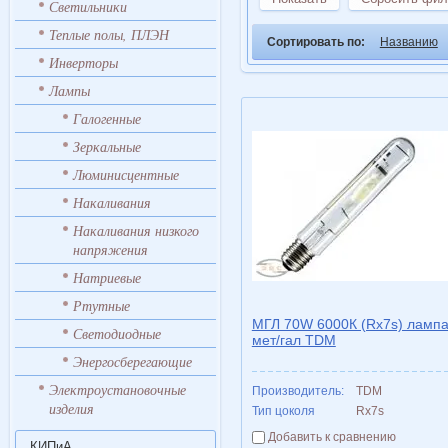
Светильники
Теплые полы, ПЛЭН
Сортировать по:
Названию
Инверторы
Лампы
Галогенные
Зеркальные
Люминисцентные
Накаливания
Накаливания низкого
напряжения
Натриевые
Ртутные
МГЛ 70W 6000К (Rx7s) ламп
Светодиодные
мет/гал TDM
Энергосберегающие
Электроустановочные
Производитель:
TDM
изделия
Тип цоколя
Rx7s
Добавить к сравнению
КИПиА