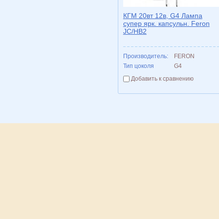
КГМ 20вт 12в, G4 Лампа
супер ярк. капсульн. Feron
JC/HB2
Производитель:
FERON
Тип цоколя
G4
Добавить к сравнению