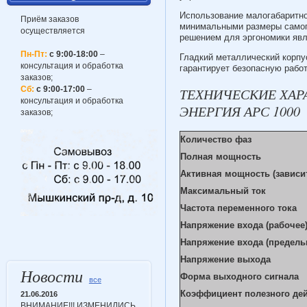
Использование малогабаритно
Приём заказов
минимальными размеры самого
осуществляется
решением для эргономики явл
Пн-Пт:
с 9:00-18:00
–
Гладкий металлический корпус
консультация и обработка
гарантирует безопасную работ
заказов;
Сб:
с 9:00-17:00
–
ТЕХНИЧЕСКИЕ ХАР
консультация и обработка
ЭНЕРГИЯ АРС 1000
заказов;
Количество фаз
Полная мощность
Активная мощность (зависи
Максимальный ток
Частота переменного тока
Напряжение входа (рабочее
Напряжение входа (предель
Напряжение выхода
Новости
Форма выходного сигнала
все
Коэффициент полезного де
21.06.2016
ВНИМАНИЕ!!! ИЗМЕНИЛИСЬ