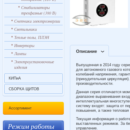
Стабилизаторы
трехфазные (380 В)
Счетчики электроэнергии
Светильники
Теплые полы, ПЛЭН
Инверторы
Описание
Лампы
Электроустановочные
Выпущенная в 2014 году сер
изделия
для автономного газового ко
колебаний напряжения, гаран
КИПиА
(принудительная циркуляция)
производительности.
СБОРКА ЩИТОВ
Данная серия отличается мом
диапазоне выравнивания вход
интеллектуальная многоступе
систему входят: защита от пе
Ассортимент
повышения, а также тепловая
Текущая информация о работе
Режим работы
выставленных режимов. За бе
управление.