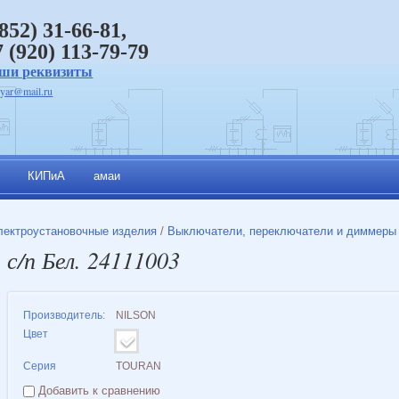
4852)
31-66-81,
7 (920) 113-79-79
ши реквизиты
_yar@mail.ru
КИПиА
амаи
лектроустановочные изделия
/
Выключатели, переключатели и диммеры
с/п Бел. 24111003
Производитель:
NILSON
Цвет
Серия
TOURAN
Добавить к сравнению