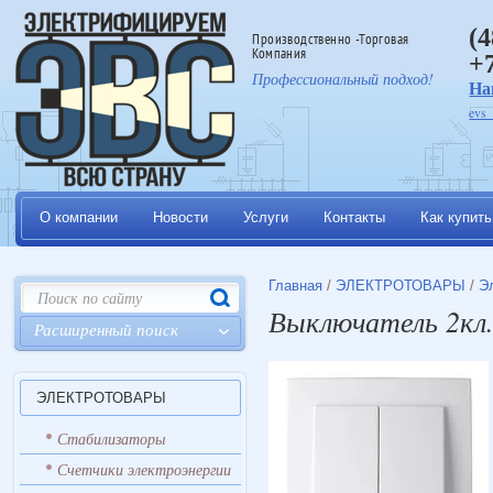
(
Производственно -Торговая
Компания
+
Профессиональный подход!
На
evs
О компании
Новости
Услуги
Контакты
Как купить
Главная
/
ЭЛЕКТРОТОВАРЫ
/
Э
Выключатель 2кл. 
Расширенный поиск
ЭЛЕКТРОТОВАРЫ
Стабилизаторы
Счетчики электроэнергии