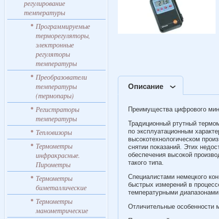
регулирование
температуры
Программируемые
терморегуляторы,
электронные
регуляторы
температуры
Преобразователи
температуры
Описание
(термопары)
Регистраторы
Преимущества цифрового мин
температуры
Традиционный ртутный термом
Тепловизоры
по эксплуатационным характе
высокотехнологическом произ
Термометры
снятии показаний. Этих недо
инфракрасные.
обеспечения высокой произво
такого типа.
Пирометры
Специалистами немецкого кон
Термометры
быстрых измерений в процесс
биметаллические
температурными диапазонами,
Термометры
Отличительные особенности м
манометрические