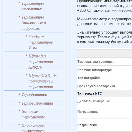
Проникающий мини-термометр 
Термометры
выполнение измерений в диап
стеклянные
+250ºС, также, как мини-терм
Термометры
Мини-термометр с водонепрон
(аналоговые и
дополнительно комплектуется
цифровые)
Значительно упрощает выполн
Зонды для
термометр Testo с функцией 
термометров
к измерительному блоку гибк
Testo
Щупы для
термометров
AR9279
Щупы ХА(К) для
портативных
термометров
Термодатчики
Термогигрометры
Бытовые
термометры
Индикаторы
температуры