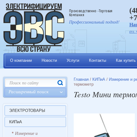
(4
Производственно -Торговая
Компания
+7
Профессиональный подход!
На
evs_
О компании
Новости
Услуги
Контакты
Как купить
Главная
/
КИПиА
/
Измерение и р
термометр
Расширенный поиск
Testo Мини терм
ЭЛЕКТРОТОВАРЫ
КИПиА
Измерение и