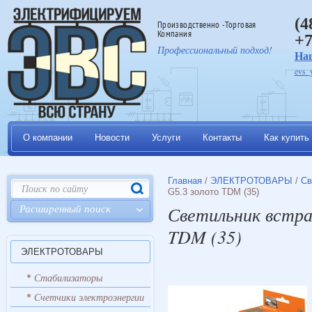
(4
Производственно -Торговая
Компания
+7
Профессиональный подход!
На
evs_
О компании
Новости
Услуги
Контакты
Как купить
Главная
/
ЭЛЕКТРОТОВАРЫ
/
Св
G5.3 золото TDM (35)
Расширенный поиск
Светильник встра
TDM (35)
ЭЛЕКТРОТОВАРЫ
Стабилизаторы
Счетчики электроэнергии