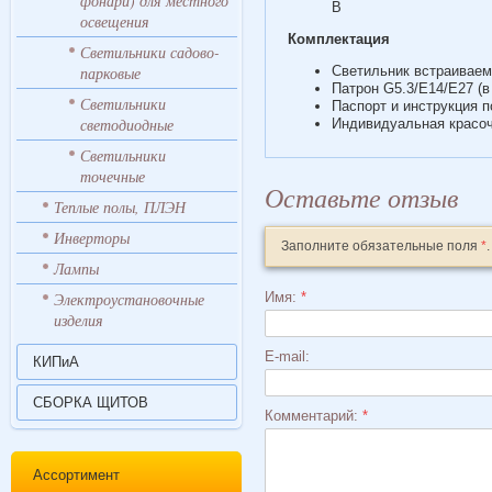
фонари) для местного
В
освещения
Комплектация
Светильники садово-
парковые
Светильник встраивае
Патрон G5.3/E14/E27 (в
Светильники
Паспорт и инструкция 
светодиодные
Индивидуальная красоч
Светильники
точечные
Оставьте отзыв
Теплые полы, ПЛЭН
Инверторы
Заполните обязательные поля
*
.
Лампы
Электроустановочные
Имя:
*
изделия
E-mail:
КИПиА
СБОРКА ЩИТОВ
Комментарий:
*
Ассортимент