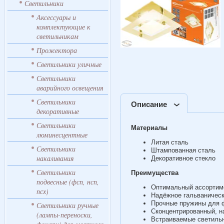
Светильники
Аксессуары и
комплектующие к
светильникам
Прожектора
Светильники уличные
Светильники
аварийного освещения
Светильники
Описание
декоративные
Светильники
Материалы
люминесцентные
Литая сталь
Светильники
Штампованная сталь
накаливания
Декоративное стекло
Светильники
Преимущества
подвесные (фсп, нсп,
Оптимальный ассортим
псх)
Надёжное гальваническ
Прочные пружины для ф
Светильники ручные
Сконцентрированный, н
(лампы-переноски,
Встраиваемые светильн