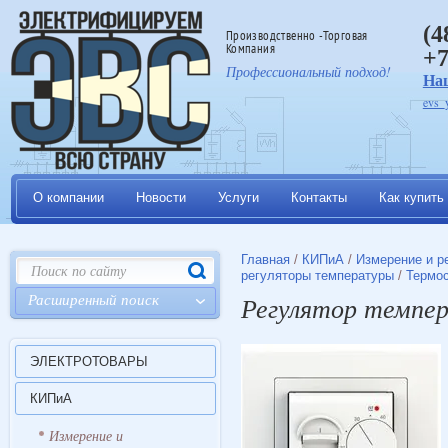
(4
Производственно -Торговая
Компания
+7
Профессиональный подход!
На
evs_
О компании
Новости
Услуги
Контакты
Как купить
Главная
/
КИПиА
/
Измерение и р
регуляторы температуры
/
Термо
Расширенный поиск
Регулятор темпер
ЭЛЕКТРОТОВАРЫ
КИПиА
Измерение и