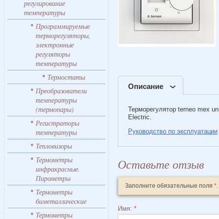
регулирование
температуры
Программируемые
терморегуляторы,
электронные
регуляторы
температуры
Термостаты
Описание
Преобразователи
температуры
(термопары)
Терморегулятор terneo mex un
Electric.
Регистраторы
температуры
Руководство по эксплуатации
Тепловизоры
Термометры
Оставьте отзыв
инфракрасные.
Пирометры
Заполните обязательные поля
*
.
Термометры
биметаллические
Имя:
*
Термометры