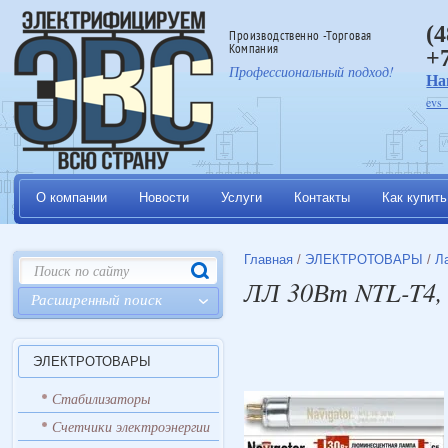
(
Производственно -Торговая
Компания
+
Профессиональный подход!
На
evs
О компании
Новости
Услуги
Контакты
Как купить
Главная
/
ЭЛЕКТРОТОВАРЫ
/
Л
ЛЛ 30Вт NTL-T4, 
Расширенный поиск
ЭЛЕКТРОТОВАРЫ
Стабилизаторы
Счетчики электроэнергии