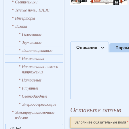
Светильники
Теплые полы, ПЛЭН
Инверторы
Лампы
Галогенные
Зеркальные
Описание
Пара
Люминисцентные
Накаливания
Накаливания низкого
напряжения
Натриевые
Ртутные
Светодиодные
Энергосберегающие
Оставьте отзыв
Электроустановочные
изделия
Заполните обязательные поля
*
КИПиА