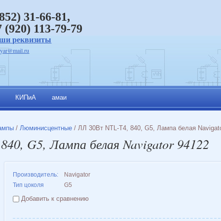
4852)
31-66-81,
7 (920) 113-79-79
ши реквизиты
_yar@mail.ru
КИПиА
амаи
ампы
/
Люминисцентные
/ ЛЛ 30Вт NTL-T4, 840, G5, Лампа белая Navigat
840, G5, Лампа белая Navigator 94122
Производитель:
Navigator
Тип цоколя
G5
Добавить к сравнению