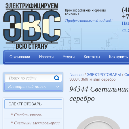
(4
Производственно -Торговая
Компания
+7
Профессиональный подход!
На
evs_
О компании
Новости
Услуги
Контакты
Как купить
Главная
/
ЭЛЕКТРОТОВАРЫ
/
Св
3000К 360Лм slim серебро
Расширенный поиск
94344 Светильник
серебро
ЭЛЕКТРОТОВАРЫ
Стабилизаторы
Счетчики электроэнергии