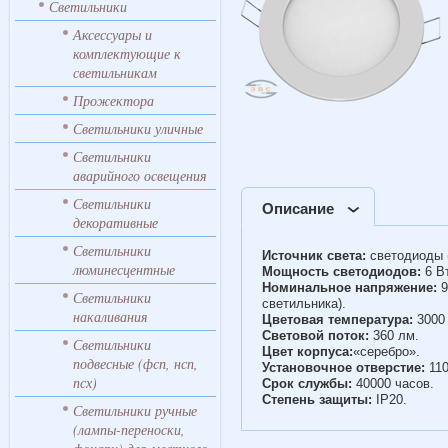
Светильники
Аксессуары и
комплектующие к
светильникам
Прожектора
Светильники уличные
Светильники
аварийного освещения
Светильники
Описание
декоративные
Светильники
Источник света:
светодиоды 
люминесцентные
Мощность светодиодов:
6 Вт
Номинальное напряжение:
9
Светильники
светильника).
накаливания
Цветовая температура:
3000 
Световой поток:
360 лм.
Светильники
Цвет корпуса:
«серебро».
подвесные (фсп, нсп,
Установочное отверстие:
110
псх)
Срок службы:
40000 часов.
Степень защиты:
IP20.
Светильники ручные
(лампы-переноски,