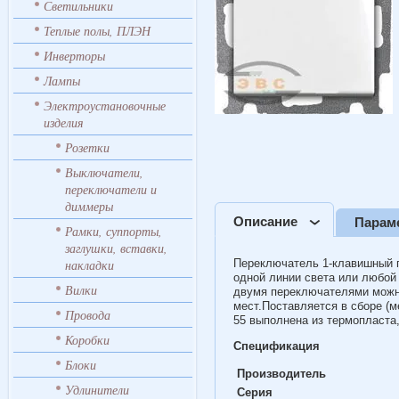
Светильники
Теплые полы, ПЛЭН
Инверторы
Лампы
Электроустановочные
изделия
Розетки
Выключатели,
переключатели и
диммеры
Описание
Парам
Рамки, суппорты,
заглушки, вставки,
накладки
Переключатель 1-клавишный п
одной линии света или любой
Вилки
двумя переключателями можно
мест.Поставляется в сборе (
Провода
55 выполнена из термопласта
Коробки
Спецификация
Блоки
Производитель
Удлинители
Серия