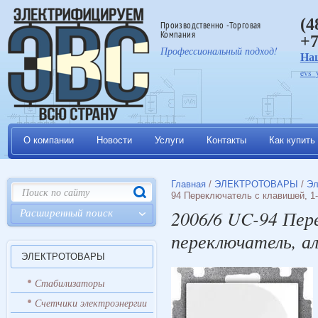
(4
Производственно -Торговая
Компания
+7
Профессиональный подход!
На
evs_
О компании
Новости
Услуги
Контакты
Как купить
Главная
/
ЭЛЕКТРОТОВАРЫ
/
Эл
94 Переключатель с клавишей, 1
Расширенный поиск
2006/6 UC-94 Пер
переключатель, а
ЭЛЕКТРОТОВАРЫ
Стабилизаторы
Счетчики электроэнергии